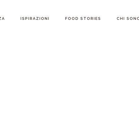
ente
ZA
ISPIRAZIONI
FOOD STORIES
CHI SON
riane
Ricette per Ingrediente
e
Ricette per ogni
occasione
glutine
Menu Completi
attosio
Consigli
Video ricette
Ultime ricette