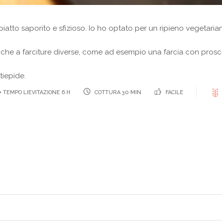
piatto saporito e sfizioso. Io ho optato per un ripieno vegetarian
 anche a farciture diverse, come ad esempio una farcia con pr
tiepide.
 TEMPO LIEVITAZIONE 6 H
COTTURA 30 MIN
FACILE