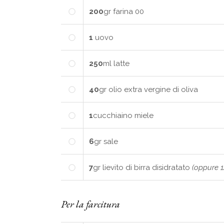
200
gr
farina 00
1
uovo
250
ml
latte
40
gr
olio extra vergine di oliva
1
cucchiaino
miele
6
gr
sale
7
gr
lievito di birra disidratato
(oppure 12
Per la farcitura