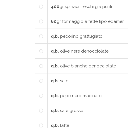
400
gr
spinaci freschi già puliti
60
gr
formaggio a fette tipo edamer
q.b.
pecorino grattugiato
q.b.
olive nere denocciolate
q.b.
olive bianche denocciolate
q.b.
sale
q.b.
pepe nero macinato
q.b.
sale grosso
q.b.
latte