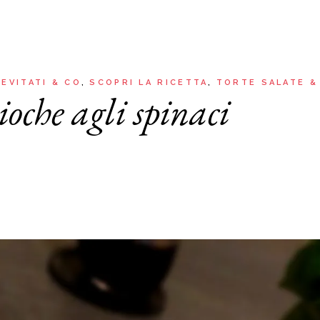
Aria
Bevande
Raccolte
Sughi, salse, creme e
basi
Ricette tipiche regionali
Ricette con Friggitrice ad
Ricette dal Mondo
IEVITATI & CO
SCOPRI LA RICETTA
TORTE SALATE &
Aria
ioche agli spinaci
Raccolte
Ricette tipiche regionali
Ricette dal Mondo