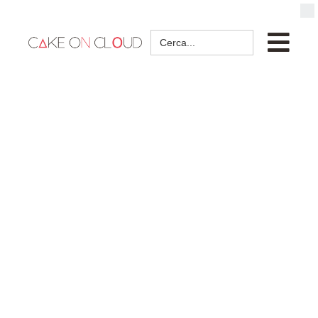
Search
for: