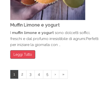
Muffin Limone e yogurt
I
muffin limone e yogurt
sono dolcetti soffici,
freschi e dal profumo irresistibile di agrumi.Perfetti
per iniziare la giornata con …
Leggi Tutto
1
2
3
4
5
›
»