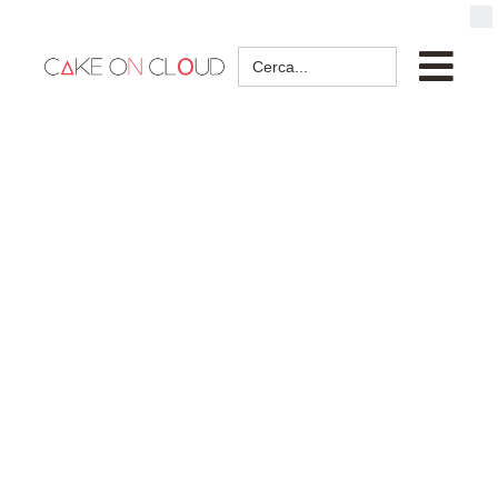
Search
for: