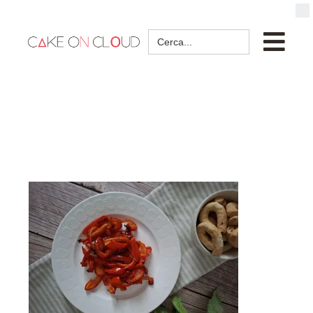
Search
for: