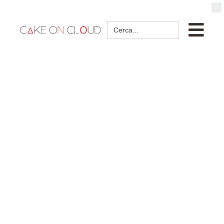
Search
for: