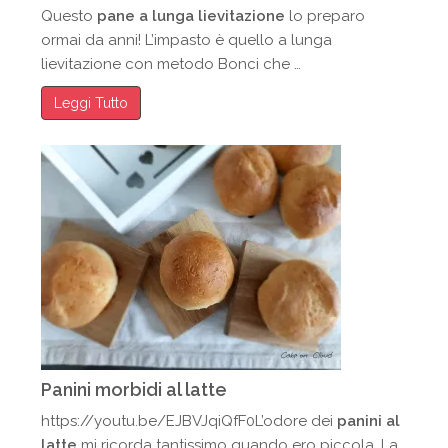
Questo
pane a lunga lievitazione
lo preparo
ormai da anni! L’impasto è quello a lunga
lievitazione con metodo Bonci che …
Leggi Tutto
Panini morbidi al latte
https://youtu.be/EJBVJqiQfF0L’odore dei
panini al
latte
mi ricorda tantissimo quando ero piccola. La