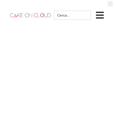
Search
for: