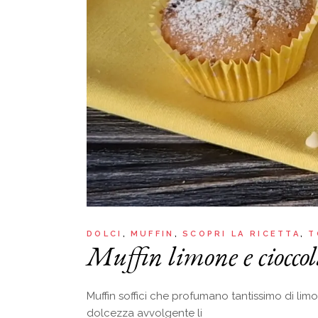
DOLCI
MUFFIN
SCOPRI LA RICETTA
T
Muffin limone e cioccol
Muffin soffici che profumano tantissimo di lim
dolcezza avvolgente li