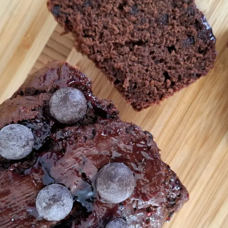
Aria
Bevande
Raccolte
Sughi, salse, creme e
basi
Ricette tipiche regionali
Ricette con Friggitrice ad
Ricette dal Mondo
Aria
Raccolte
Ricette tipiche regionali
Ricette dal Mondo