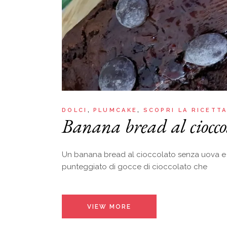
DOLCI
PLUMCAKE
SCOPRI LA RICETT
Banana bread al ciocco
Un banana bread al cioccolato senza uova e se
punteggiato di gocce di cioccolato che
VIEW MORE