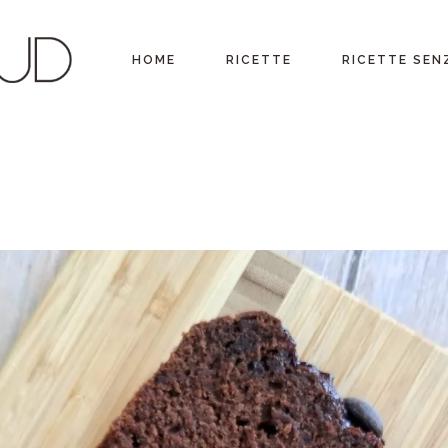
Antipasti
Ricette vegetariane
Ricette per Ingredi
HOME
RICETTE
RICETTE SEN
Primi piatti
Ricette vegane
Ricette per ogni
occasione
Secondi piatti
Ricette senza glutine
Menu Completi
Contorni
Ricette senza lattosio
Antipasti
Ricette vegeta
Consigli
Insalate
Primi piatti
Ricette vegan
Video ricette
Panini, Piadine e Street
Secondi piatti
Ricette senza 
Food
Ultime ricette
Contorni
Ricette senza l
Lievitati & co.
Insalate
Dolci
Panini, Piadine e Street
Bevande
Food
Sughi, salse, creme e
Lievitati & co.
basi
Dolci
Ricette con Friggitrice ad