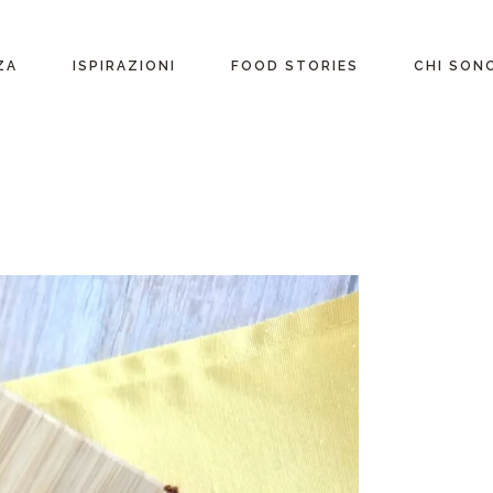
ente
ZA
ISPIRAZIONI
FOOD STORIES
CHI SON
riane
Ricette per Ingrediente
e
Ricette per ogni
occasione
glutine
Menu Completi
attosio
Consigli
Video ricette
Ultime ricette