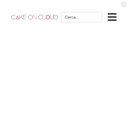
Search
for: