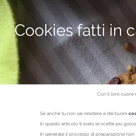
Cookies fatti in 
Con il loro cuore
Se anche tu non sai resistere a dei buoni
co
In questo articolo ti svelo le ricette più gol
In generale il processo di preparazione non è