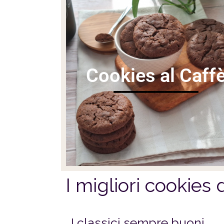
Cookies al Caff
__________
I migliori cookies
I classici sempre buoni