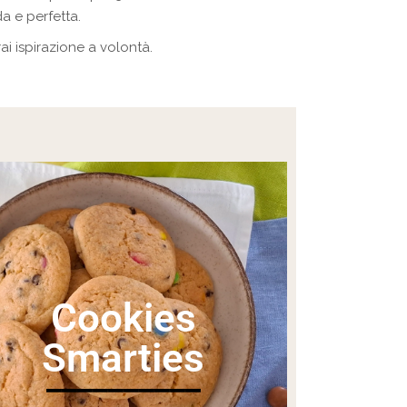
a e perfetta.
ai ispirazione a volontà.
Cookies
Smarties
__________