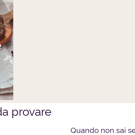
è
 da provare
Quando non sai se t