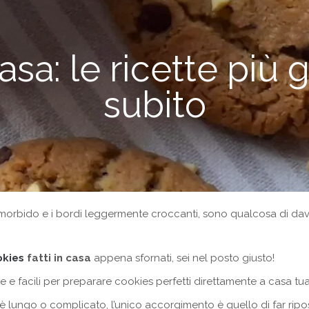
Aria
Bevande
Raccolte
Sughi, salse, creme e
basi
Ricette tipiche regionali
casa: le ricette più
Ricette con Friggitrice ad
Ricette dal Mondo
Aria
subito
Raccolte
Ricette tipiche regionali
Ricette dal Mondo
 morbido e i bordi leggermente croccanti, sono qualcosa di d
okies
fatti in casa
appena sfornati, sei nel posto giusto!
ose e facili per preparare cookies perfetti direttamente a casa tua
 lungo o complicato, l’unico accorgimento è quello di far riposa