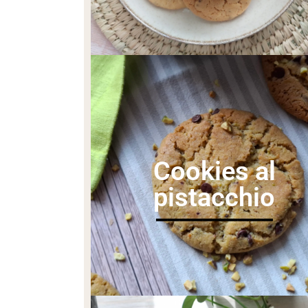
Cookies al
pistacchio
__________