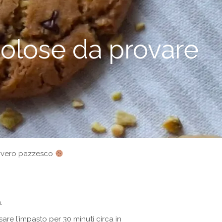
 golose da provare
avvero pazzesco
.
re l’impasto per 30 minuti circa in