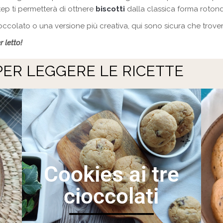
tep ti permetterà di ottnere
biscotti
dalla classica forma rotond
occolato o una versione più creativa, qui sono sicura che trover
 letto!
PER LEGGERE LE RICETTE
Cookies ai tre
cioccolati
__________