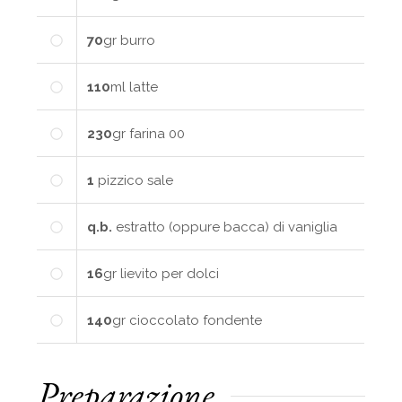
70
gr
burro
110
ml
latte
230
gr
farina 00
1
pizzico
sale
q.b.
estratto (oppure bacca) di vaniglia
16
gr
lievito per dolci
140
gr
cioccolato fondente
Preparazione