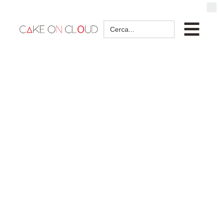
Search
for: