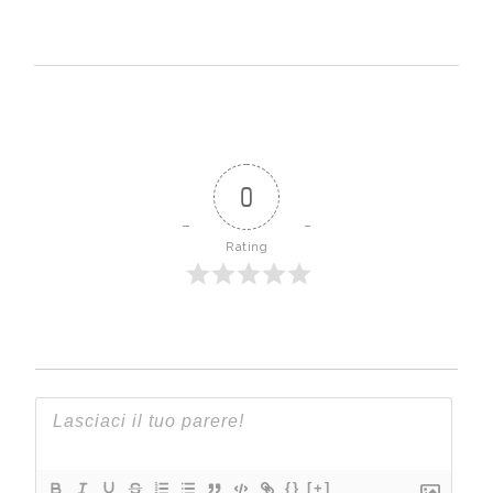
0
Rating
{}
[+]