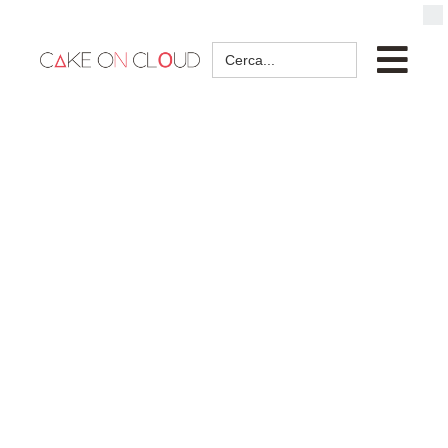
Search
for: