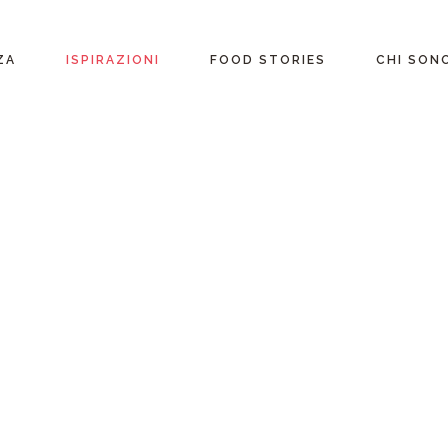
ente
ZA
ISPIRAZIONI
FOOD STORIES
CHI SON
riane
Ricette per Ingrediente
e
Ricette per ogni
occasione
glutine
Menu Completi
attosio
Consigli
Video ricette
Ultime ricette