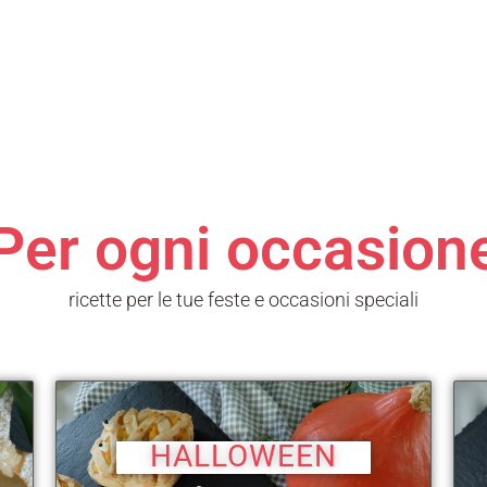
Aria
Bevande
Raccolte
Sughi, salse, creme e
basi
Ricette tipiche regionali
Ricette con Friggitrice ad
Ricette dal Mondo
Aria
Raccolte
Ricette tipiche regionali
Per ogni occasion
Ricette dal Mondo
ricette per le tue feste e occasioni speciali
HALLOWEEN