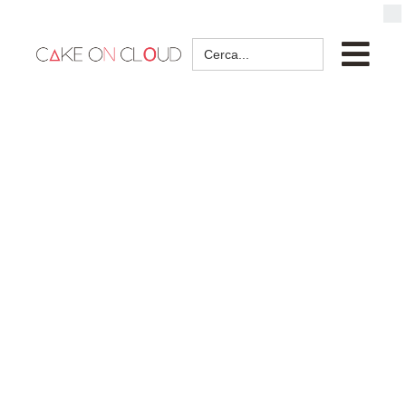
Search
for: