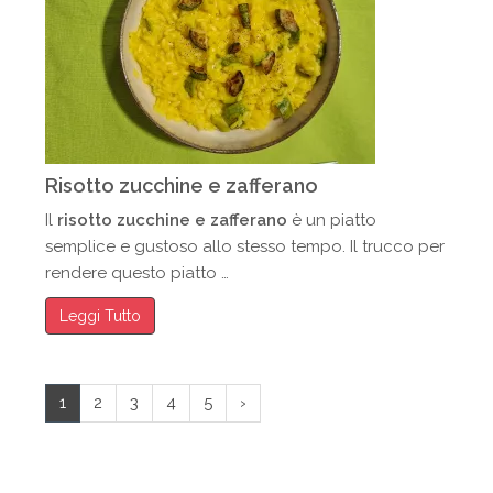
Risotto zucchine e zafferano
Il
risotto zucchine e zafferano
è un piatto
semplice e gustoso allo stesso tempo. Il trucco per
rendere questo piatto …
Leggi Tutto
1
2
3
4
5
›