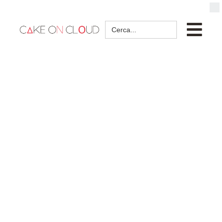
Search
for: