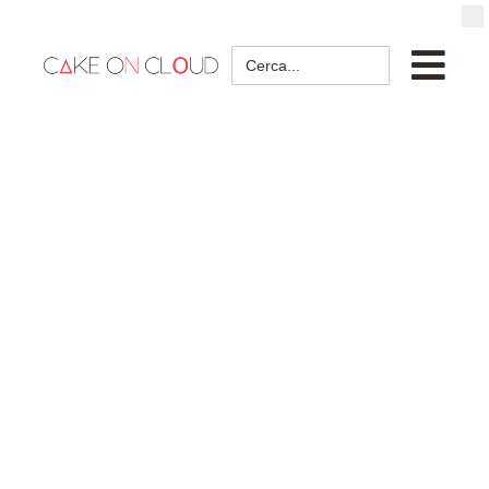
Search
for: