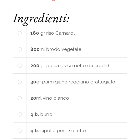
Ingredienti:
180
gr
riso Carnaroli
800
ml
brodo vegetale
200
gr
zucca (peso netto da cruda)
30
gr
parmigiano reggiano grattugiato
20
ml
vino bianco
q.b.
burro
q.b.
cipolla per il soffritto