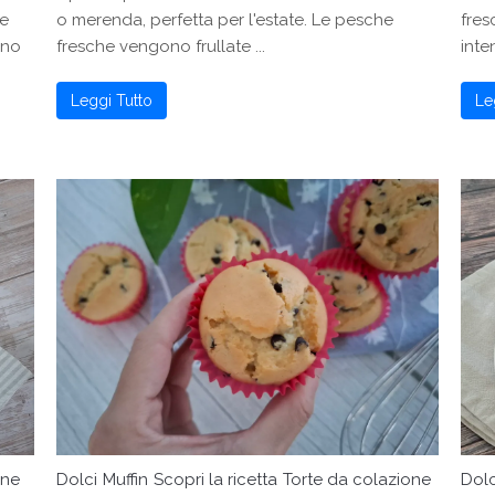
 e
o merenda, perfetta per l'estate. Le pesche
fres
ono
fresche vengono frullate ...
inte
Leggi Tutto
Le
one
Dolci
Muffin
Scopri la ricetta
Torte da colazione
Dolc