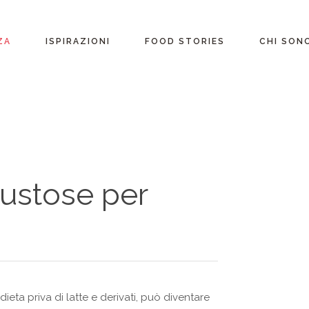
ente
ZA
ISPIRAZIONI
FOOD STORIES
CHI SON
riane
Ricette per Ingrediente
e
Ricette per ogni
occasione
glutine
Menu Completi
gustose per
attosio
Consigli
Video ricette
Ultime ricette
dieta priva di latte e derivati, può diventare