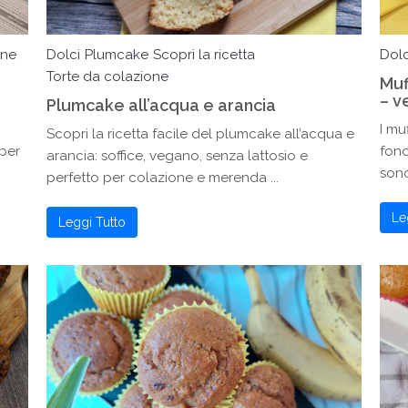
one
Dolci
Plumcake
Scopri la ricetta
Dolc
Torte da colazione
Muf
– v
Plumcake all’acqua e arancia
I mu
Scopri la ricetta facile del plumcake all’acqua e
per
fond
arancia: soffice, vegano, senza lattosio e
sono
perfetto per colazione e merenda ...
Le
Leggi Tutto