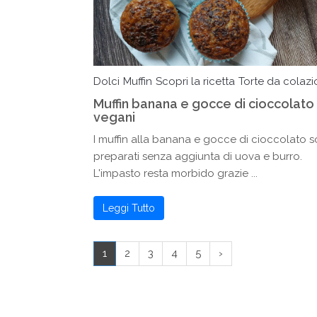
Dolci
Muffin
Scopri la ricetta
Torte da colaz
Muffin banana e gocce di cioccolato
vegani
I muffin alla banana e gocce di cioccolato 
preparati senza aggiunta di uova e burro.
L'impasto resta morbido grazie ...
Leggi Tutto
1
2
3
4
5
›