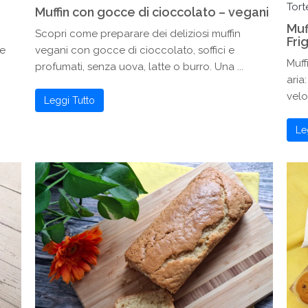
Tort
Muffin con gocce di cioccolato – vegani
Muf
Scopri come preparare dei deliziosi muffin
Fri
 e
vegani con gocce di cioccolato, soffici e
Muff
profumati, senza uova, latte o burro. Una ...
aria
velo
Leggi Tutto
Le