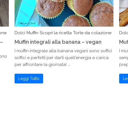
ione
Dolci
Muffin
Scopri la ricetta
Torte da colazione
Dolc
 –
Muffin integrali alla banana – vegan
Muff
I muffin integrale alla banana vegani sono soffici
I mu
sono
soffici e perfetti per darti quell'energia e carica
semp
per affrontare la giornata! ...
prep
Leggi Tutto
Le