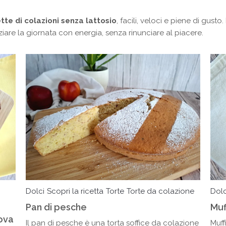
Aria
Bevande
Raccolte
ette di colazioni senza lattosio
, facili, veloci e piene di gusto
Sughi, salse, creme e
iziare la giornata con energia, senza rinunciare al piacere.
basi
Ricette tipiche regionali
Ricette con Friggitrice ad
Ricette dal Mondo
Aria
Raccolte
Ricette tipiche regionali
Ricette dal Mondo
Dolci
Scopri la ricetta
Torte
Torte da colazione
Dolc
Pan di pesche
Muf
ova
Il pan di pesche è una torta soffice da colazione
Muff