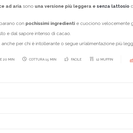
ice ad aria
sono
una versione più leggera e
senza lattosio
d
reparano con
pochissimi ingredienti
e cuociono velocemente graz
iusto e dal sapore intenso di cacao.
 anche per chi è intollerante o segue un’alimentazione più legg
E 20 MIN
COTTURA 15 MIN
FACILE
12 MUFFIN