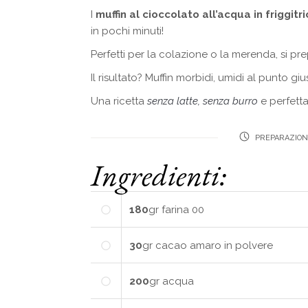
I
muffin al cioccolato all’acqua in friggitr
in pochi minuti!
Perfetti per la colazione o la merenda, si p
Il risultato? Muffin morbidi, umidi al punto g
Una ricetta
senza latte, senza burro
e perfetta
PREPARAZION
Ingredienti:
180
gr
farina 00
30
gr
cacao amaro in polvere
200
gr
acqua