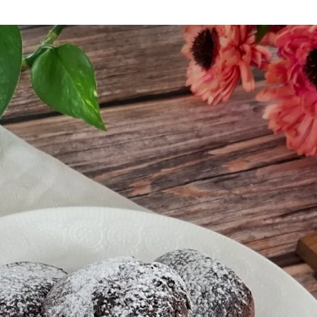
Aria
Bevande
Raccolte
Sughi, salse, creme e
basi
Ricette tipiche regionali
Ricette con Friggitrice ad
Ricette dal Mondo
Aria
Raccolte
Ricette tipiche regionali
Ricette dal Mondo