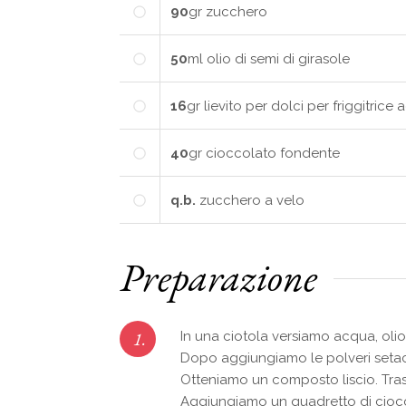
90
gr
zucchero
50
ml
olio di semi di girasole
16
gr
lievito per dolci per friggitrice 
40
gr
cioccolato fondente
q.b.
zucchero a velo
Preparazione
1.
In una ciotola versiamo acqua, olio
Dopo aggiungiamo le polveri setacci
Otteniamo un composto liscio. Trasf
Aggiungiamo un quadretto di ciocc