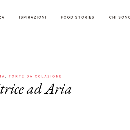
ente
ZA
ISPIRAZIONI
FOOD STORIES
CHI SON
riane
Ricette per Ingrediente
e
Ricette per ogni
occasione
glutine
Menu Completi
attosio
TA
TORTE DA COLAZIONE
trice ad Aria
Consigli
Video ricette
Ultime ricette