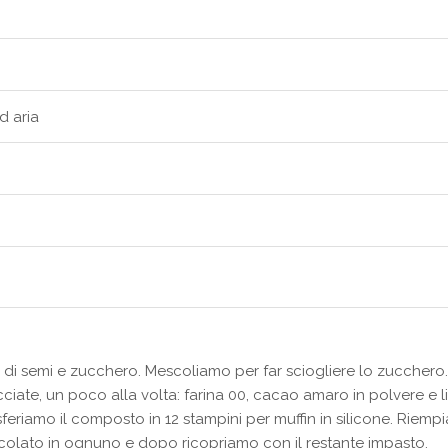
ad aria
 di semi e zucchero. Mescoliamo per far sciogliere lo zucchero.
ate, un poco alla volta: farina 00, cacao amaro in polvere e li
eriamo il composto in 12 stampini per muffin in silicone. Riemp
olato in ognuno e dopo ricopriamo con il restante impasto.