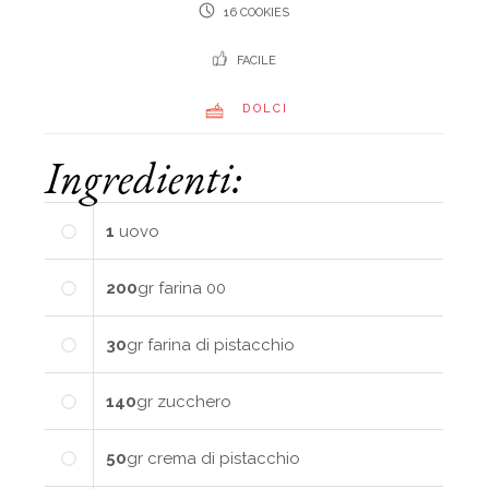
16 COOKIES
FACILE
DOLCI
Ingredienti:
1
uovo
200
gr
farina 00
30
gr
farina di pistacchio
140
gr
zucchero
50
gr
crema di pistacchio