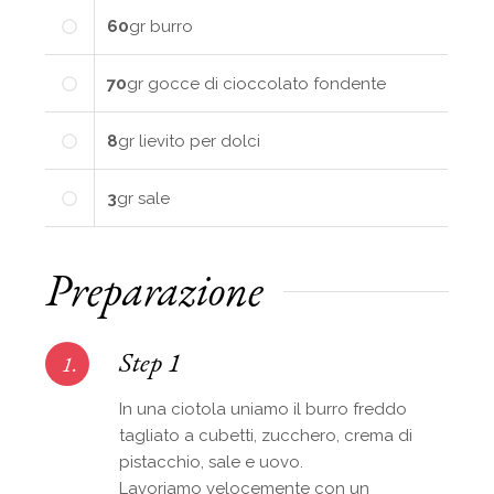
60
gr
burro
70
gr
gocce di cioccolato fondente
8
gr
lievito per dolci
3
gr
sale
Preparazione
Step 1
1.
In una ciotola uniamo il burro freddo
tagliato a cubetti, zucchero, crema di
pistacchio, sale e uovo.
Lavoriamo velocemente con un