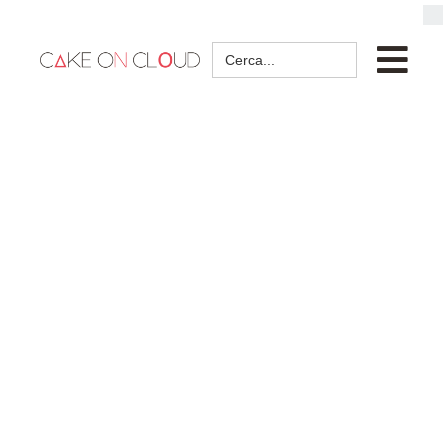
Search
for: