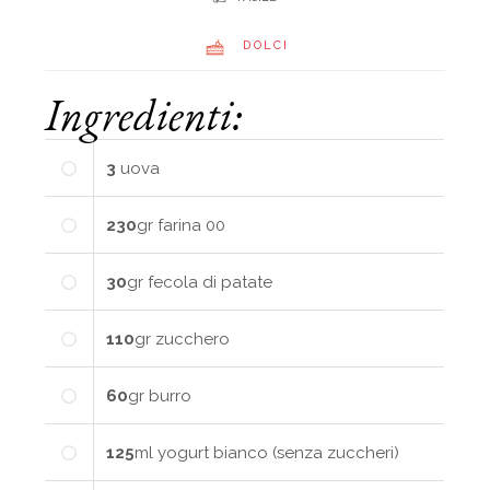
DOLCI
Ingredienti:
3
uova
230
gr
farina 00
30
gr
fecola di patate
110
gr
zucchero
60
gr
burro
125
ml
yogurt bianco (senza zuccheri)