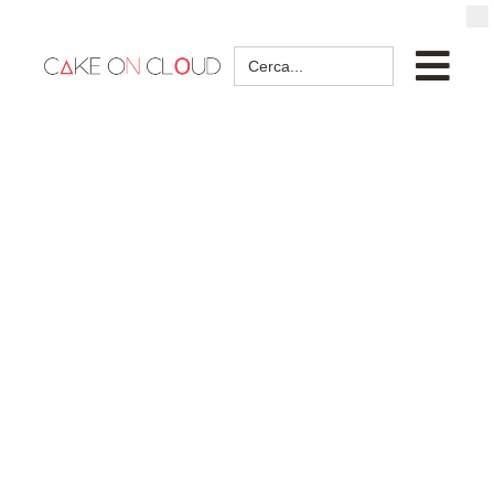
Search
for: