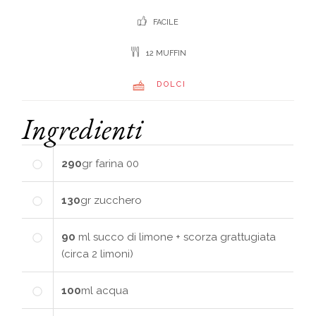
FACILE
12 MUFFIN
DOLCI
Ingredienti
290
gr
farina 00
130
gr
zucchero
90
ml
succo di limone + scorza grattugiata
(circa 2 limoni)
100
ml
acqua