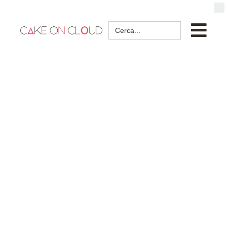
Search
for: