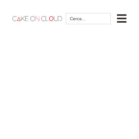
Search
for: