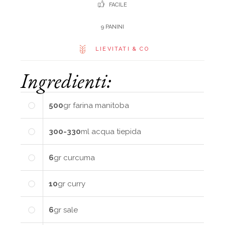
FACILE
9 PANINI
LIEVITATI & CO
Ingredienti:
500
gr
farina manitoba
300-330
ml
acqua tiepida
6
gr
curcuma
10
gr
curry
6
gr
sale