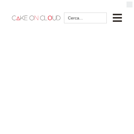
Search
for: