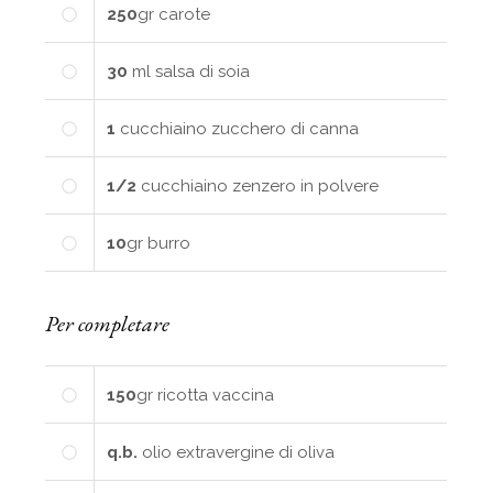
250
gr
carote
30
ml
salsa di soia
1
cucchiaino
zucchero di canna
1/2
cucchiaino
zenzero in polvere
10
gr
burro
Per completare
150
gr
ricotta vaccina
q.b.
olio extravergine di oliva