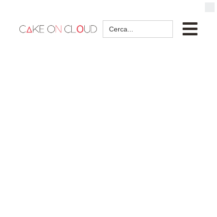
Search
for: