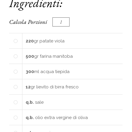
Ingredienti:
Calcola Porzioni
220
gr
patate viola
500
gr
farina manitoba
300
ml
acqua tiepida
12
gr
lievito di birra fresco
q.b.
sale
q.b.
olio extra vergine di oliva