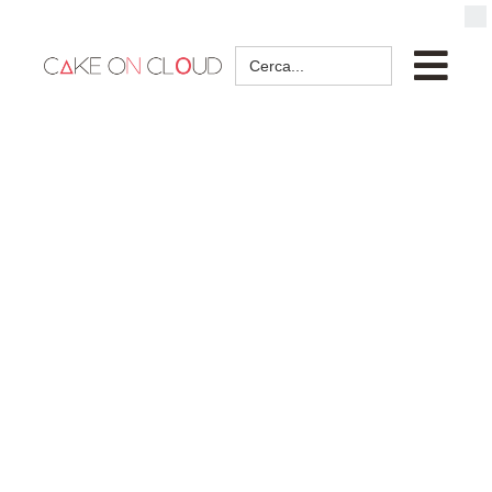
Search
for: