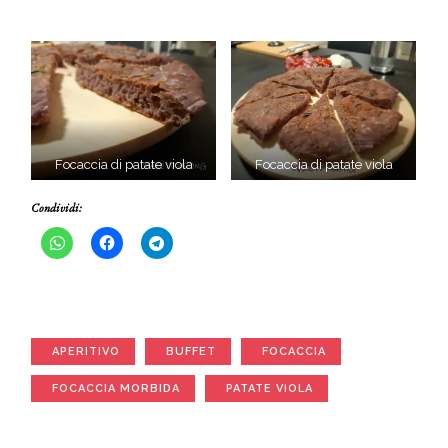
Focaccia di patate viola
Focaccia di patate viola
Condividi:
APERITIVO
BUFFET
FOCACCIA
FOCACCIA MORBIDA
PATATE VIOLA