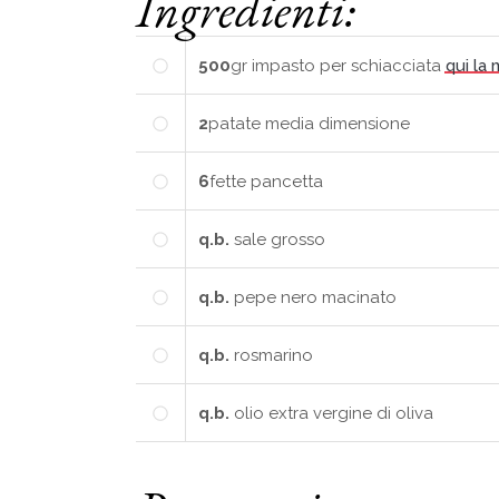
Ingredienti:
500
gr
impasto per schiacciata
qui la 
2
patate
media dimensione
6
fette
pancetta
q.b.
sale grosso
q.b.
pepe nero macinato
q.b.
rosmarino
q.b.
olio extra vergine di oliva