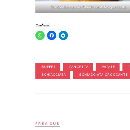
Schiacciata scrocchiarella patate e pancetta
Condividi:
BUFFET
PANCETTA
PATATE
SCHIACCIATA
SCHIACCIATA CROCCANTE
PREVIOUS