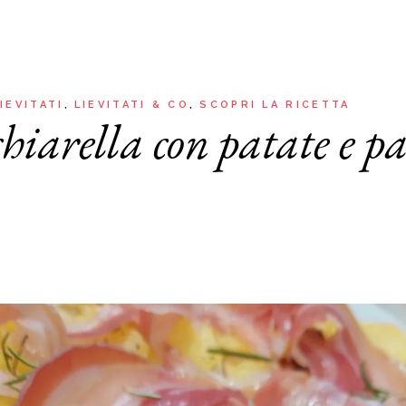
Aria
Bevande
Raccolte
Sughi, salse, creme e
basi
Ricette tipiche regionali
Ricette con Friggitrice ad
Ricette dal Mondo
IEVITATI
LIEVITATI & CO
SCOPRI LA RICETTA
Aria
chiarella con patate e p
Raccolte
Ricette tipiche regionali
Ricette dal Mondo