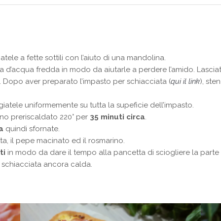
atele a fette sottili con l’aiuto di una mandolina.
na d’acqua fredda in modo da aiutarle a perdere l’amido. Lasciat
. Dopo aver preparato l’impasto per schiacciata (
qui il link
), ste
iatele uniformemente su tutta la supeficie dell’impasto.
rno preriscaldato 220° per
35 minuti circa
.
a
quindi sfornate.
, il pepe macinato ed il rosmarino.
ti
in modo da dare il tempo alla pancetta di sciogliere la parte
a schiacciata ancora calda.