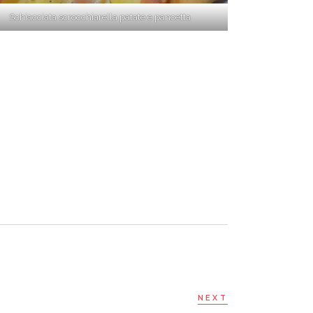
Schiacciata scrocchiarella patate e pancetta
NEXT