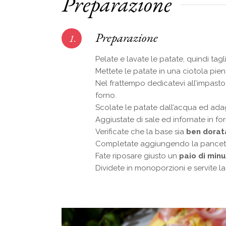
Preparazione
Preparazione
1.
Pelate e lavate le patate, quindi tagli
Mettete le patate in una ciotola pie
Nel frattempo dedicatevi all’impasto
forno.
Scolate le patate dall’acqua ed adag
Aggiustate di sale ed infornate in fo
Verificate che la base sia
ben dorat
Completate aggiungendo la pancetta
Fate riposare giusto un
paio di minu
Dividete in monoporzioni e servite l