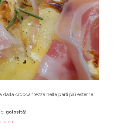
a dalla croccantezza nelle parti più esterne
 di
golosità
!
I & CO