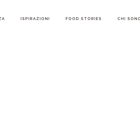
ente
ZA
ISPIRAZIONI
FOOD STORIES
CHI SON
riane
Ricette per Ingrediente
e
Ricette per ogni
occasione
glutine
Menu Completi
attosio
Consigli
Video ricette
Ultime ricette