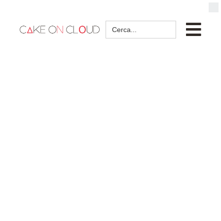
Search
for: