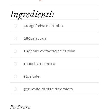
Ingredienti:
400
gr
farina manitoba
280
gr
acqua
18
gr
olio extravergine di oliva
1
cucchiaino
miele
12
gr
sale
3
gr
lievito di birra disidratato
Per farcire: