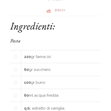
DOLCI
Ingredienti:
Pasta
220
gr
farina 00
60
gr
zucchero
100
gr
burro
60
ml
acqua fredda
q.b.
estratto di vaniglia