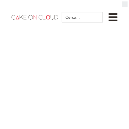
Search
for: