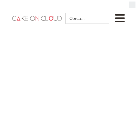
Search
for: