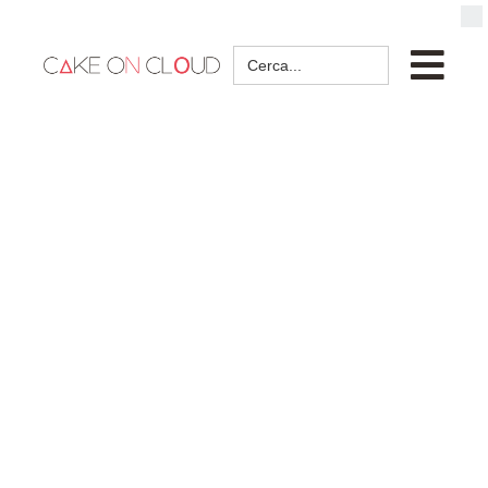
Search
for: