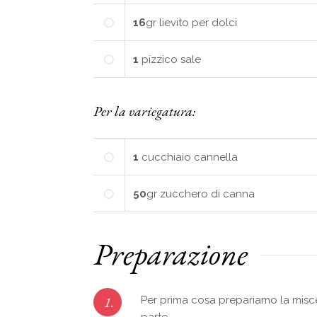
16
gr
lievito per dolci
1
pizzico sale
Per la variegatura:
1
cucchiaio cannella
50
gr
zucchero di canna
Preparazione
1.
Per prima cosa prepariamo la misce
parte.