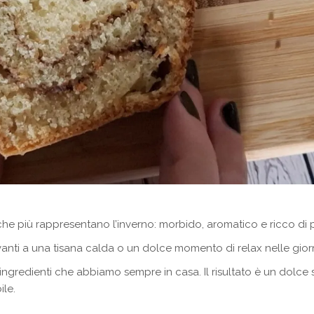
che più rappresentano l’inverno: morbido, aromatico e ricco di
anti a una tisana calda o un dolce momento di relax nelle gio
ngredienti che abbiamo sempre in casa. Il risultato è un dolce s
ile.