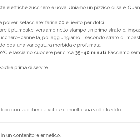
ste elettriche zucchero e uova. Uniamo un pizzico di sale. Qu
olveri setacciate: farina 00 e lievito per dolci.
 il plumcake: versiamo nello stampo un primo strato di impasto
 zucchero–cannella, poi aggiungiamo il secondo strato di impa
do così una variegatura morbida e profumata.
80°C e lasciamo cuocere per circa
35–40 minuti
. Facciamo semp
pidire prima di servire.
erficie con zucchero a velo e cannella una volta freddo.
 in un contenitore ermetico.