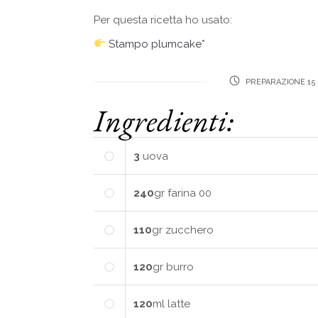
Per questa ricetta ho usato:
Stampo plumcake*
PREPARAZIONE 15
Ingredienti:
3
uova
240
gr
farina 00
110
gr
zucchero
120
gr
burro
120
ml
latte