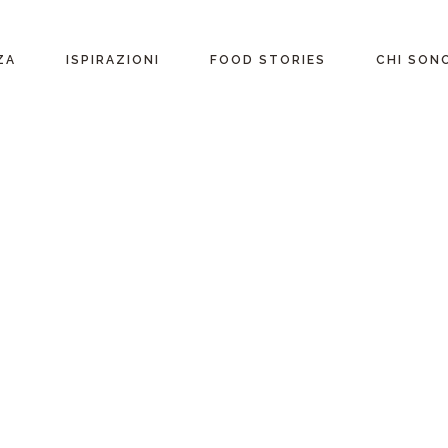
ente
ZA
ISPIRAZIONI
FOOD STORIES
CHI SON
riane
Ricette per Ingrediente
e
Ricette per ogni
occasione
glutine
Menu Completi
attosio
Consigli
Video ricette
Ultime ricette