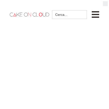
Search
for: