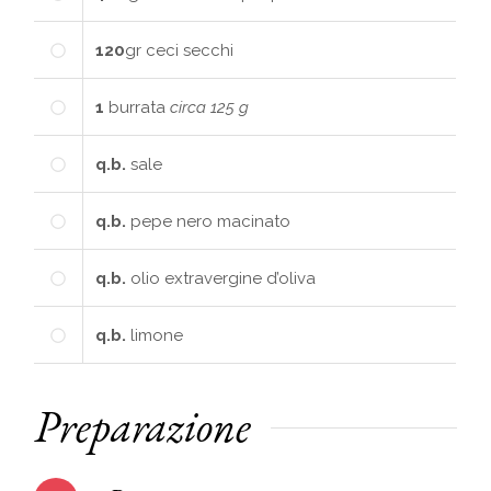
120
gr
ceci secchi
1
burrata
circa 125 g
q.b.
sale
q.b.
pepe nero macinato
q.b.
olio extravergine d’oliva
q.b.
limone
Preparazione