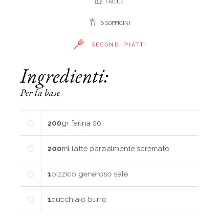
FACILE
6 SOFFICINI
SECONDI PIATTI
Ingredienti:
Per la base
200
gr
farina 00
200
ml
latte parzialmente scremato
1
pizzico generoso
sale
1
cucchiaio
burro