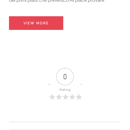
dei primi piatti che preferisco.Mi piace provare
VIEW MORE
0
Rating