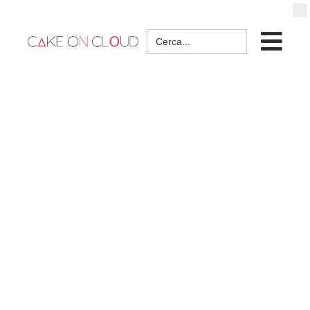
Search
for: