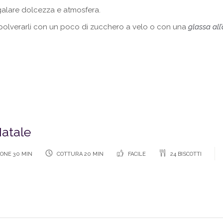
galare dolcezza e atmosfera.
polverarli con un poco di zucchero a velo o con una
glassa all
Natale
ONE 30 MIN
COTTURA 20 MIN
FACILE
24 BISCOTTI