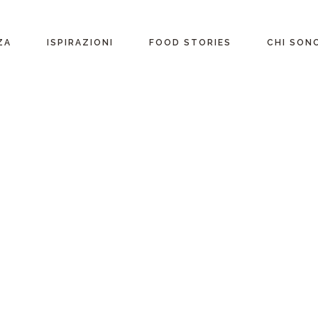
ente
ZA
ISPIRAZIONI
FOOD STORIES
CHI SON
riane
Ricette per Ingrediente
e
Ricette per ogni
occasione
glutine
Menu Completi
attosio
Consigli
Video ricette
Ultime ricette