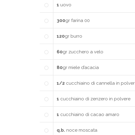
1
uovo
300
gr
farina 00
120
gr
burro
60
gr
zucchero a velo
80
gr
miele d’acacia
1/2
cucchiaino di cannella in polve
1
cucchiaino di zenzero in polvere
1
cucchiaino di cacao amaro
q.b.
noce moscata