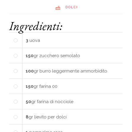
DOLCI
Ingredienti:
3
uova
150
gr
zucchero semolato
100
gr
burro leggermente ammorbidito
150
gr
farina 00
50
gr
farina di nocciole
8
gr
lievito per dolci