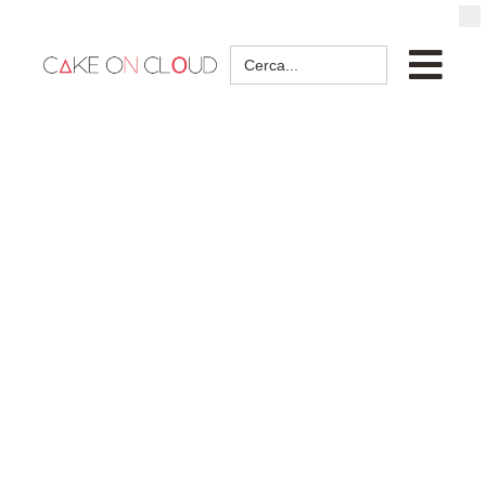
Search
for: