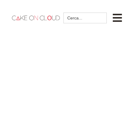
Search
for: