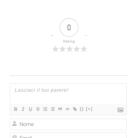
0
Rating
{}
[+]
Nome