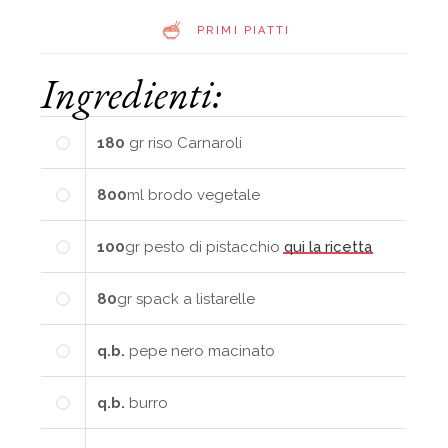
PRIMI PIATTI
Ingredienti:
180
gr
riso Carnaroli
800
ml
brodo vegetale
100
gr
pesto di pistacchio
qui la ricetta
80
gr
spack a listarelle
q.b.
pepe nero macinato
q.b.
burro