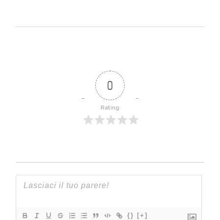
0
Rating
{}
[+]