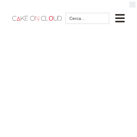
Search
for: