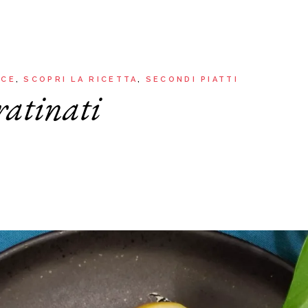
Aria
Bevande
Raccolte
Sughi, salse, creme e
basi
Ricette tipiche regionali
Ricette con Friggitrice ad
Ricette dal Mondo
SCE
SCOPRI LA RICETTA
SECONDI PIATTI
Aria
gratinati
Raccolte
Ricette tipiche regionali
Ricette dal Mondo