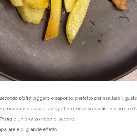
secondo piatto
leggero e saporito, perfetto per esaltare il gusto
 e croccante a base di pangrattato, erbe aromatiche e un filo d’o
ffinata
o un pranzo ricco di sapore.
reparare e di grande effetto.