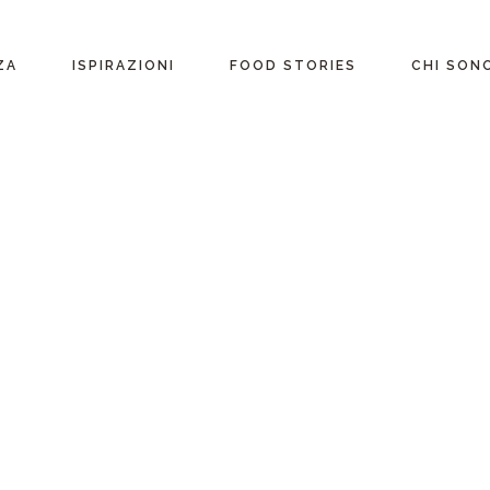
ente
ZA
ISPIRAZIONI
FOOD STORIES
CHI SON
riane
Ricette per Ingrediente
e
Ricette per ogni
occasione
glutine
Menu Completi
attosio
Consigli
Video ricette
Ultime ricette