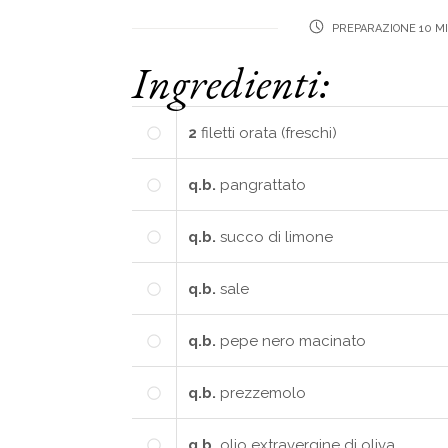
PREPARAZIONE 10 M
Ingredienti:
2
filetti
orata (freschi)
q.b.
pangrattato
q.b.
succo di limone
q.b.
sale
q.b.
pepe nero macinato
q.b.
prezzemolo
q.b.
olio extravergine di oliva