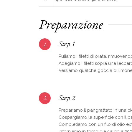
Preparazione
Step 1
1.
Puliamo i filetti di orata, rimuovend
Adagiamo i filetti sopra una lecca
Versiamo qualche goccia di limone su
Step 2
2.
Prepariamo il pangrattato in una c
Cospargiamo la superficie con il p
Completiamo con un filo di olio ext
Inforniamo in forno già caldo a 2