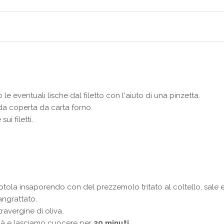
o le eventuali lische dal filetto con l'aiuto di una pinzetta.
rda coperta da carta forno.
i filetti.
iotola insaporendo con del prezzemolo tritato al coltello, sale
angrattato.
ravergine di oliva.
00à e lasciamo cuocere per
20 minuti
.