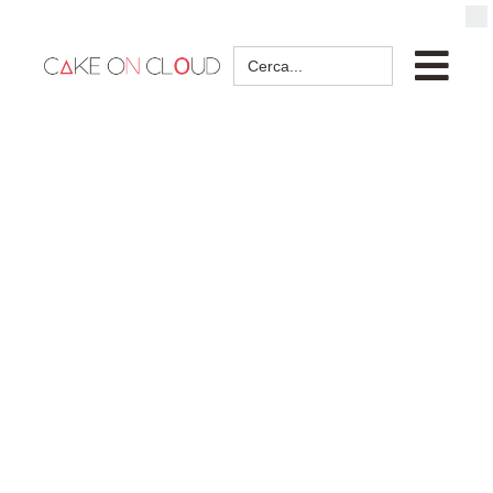
Search
for: