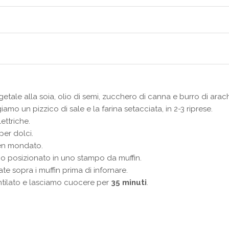
tale alla soia, olio di semi, zucchero di canna e burro di arach
 un pizzico di sale e la farina setacciata, in 2-3 riprese.
ettriche.
per dolci.
en mondato.
mo posizionato in uno stampo da muffin.
e sopra i muffin prima di infornare.
ntilato e lasciamo cuocere per
35 minuti
.