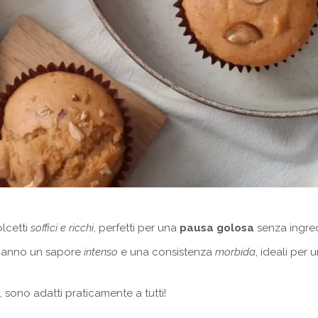
lcetti
soffici e ricchi
, perfetti per una
pausa golosa
senza ingred
 hanno un sapore
intenso
e una consistenza
morbida
, ideali per
, sono adatti praticamente a tutti!