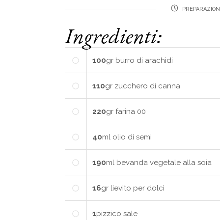
PREPARAZION
Ingredienti:
100
gr
burro di arachidi
110
gr
zucchero di canna
220
gr
farina 00
40
ml
olio di semi
190
ml
bevanda vegetale alla soia
16
gr
lievito per dolci
1
pizzico
sale