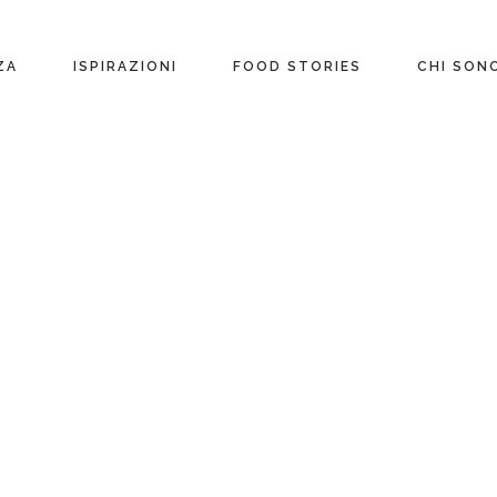
ente
ZA
ISPIRAZIONI
FOOD STORIES
CHI SON
riane
Ricette per Ingrediente
e
Ricette per ogni
occasione
glutine
Menu Completi
attosio
Consigli
Video ricette
Ultime ricette