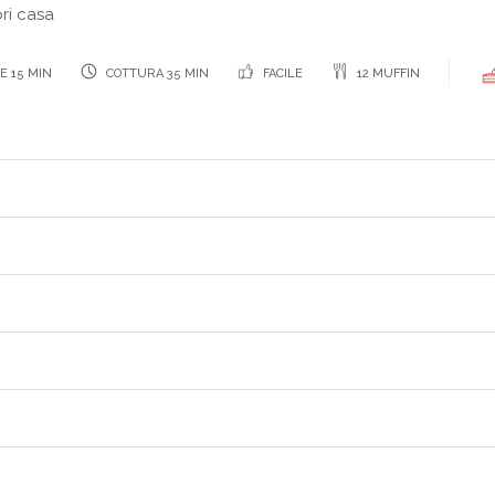
ri casa
E 15 MIN
COTTURA 35 MIN
FACILE
12 MUFFIN