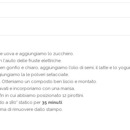
le uova e aggiungiamo lo zucchero.
'aiuto delle fruste elettriche.
gonfio e chiaro, aggiungiamo l'olio di semi, il latte e lo yogur
ungiamo la le polveri setacciate.
ci. Otteniamo un composto ben liscio e montato.
 lavati e incorporiamo con una marisa.
n in cui abbiamo posizionato 12 pirottini.
o a 180° statico per
35 minuti
.
rima di rimuovere dallo stampo.