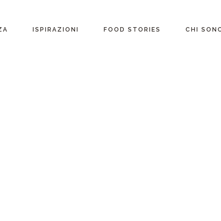
ente
ZA
ISPIRAZIONI
FOOD STORIES
CHI SON
riane
Ricette per Ingrediente
e
Ricette per ogni
occasione
glutine
Menu Completi
attosio
Consigli
Video ricette
Ultime ricette