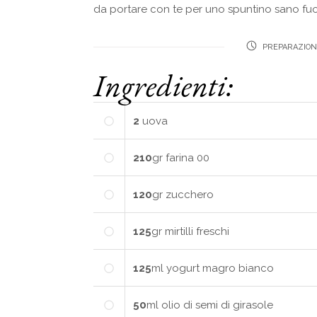
da portare con te per uno spuntino sano fuo
PREPARAZION
Ingredienti:
2
uova
210
gr
farina 00
120
gr
zucchero
125
gr
mirtilli freschi
125
ml
yogurt magro bianco
50
ml
olio di semi di girasole