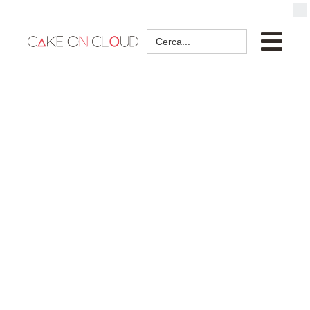
Search
for: