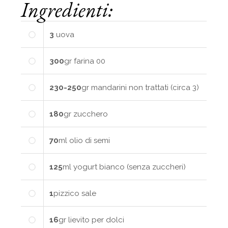
Ingredienti:
3
uova
300
gr
farina 00
230-250
gr
mandarini non trattati (circa 3)
180
gr
zucchero
70
ml
olio di semi
125
ml
yogurt bianco (senza zuccheri)
1
pizzico
sale
16
gr
lievito per dolci