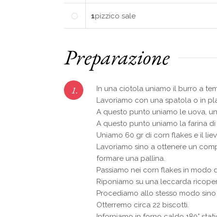
1
pizzico
sale
Preparazione
1.
In una ciotola uniamo il burro a te
Lavoriamo con una spatola o in pla
A questo punto uniamo le uova, una
A questo punto uniamo la farina di
Uniamo 60 gr di corn flakes e il liev
Lavoriamo sino a ottenere un com
formare una pallina.
Passiamo nei corn flakes in modo da r
Riponiamo su una leccarda ricoper
Procediamo allo stesso modo sino
Otterremo circa 22 biscotti.
Inforniamo in forno caldo 180° sta