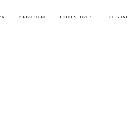
ente
ZA
ISPIRAZIONI
FOOD STORIES
CHI SON
riane
Ricette per Ingrediente
e
Ricette per ogni
occasione
glutine
Menu Completi
attosio
Consigli
Video ricette
Ultime ricette