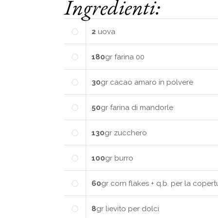
Ingredienti:
2
uova
180
gr
farina 00
30
gr
cacao amaro in polvere
50
gr
farina di mandorle
130
gr
zucchero
100
gr
burro
60
gr
corn flakes + q.b. per la copert
8
gr
lievito per dolci