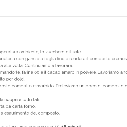
mperatura ambiente, lo zucchero e il sale.
netaria con gancio a foglia fino a rendere il composto cremos
 alla volta. Continuiamo a lavorare.
 mandorle, farina 00 e il cacao amaro in polvere. Lavoriamo an
ito per dolci.
posto compatto e morbido. Preleviamo un poco di composto c
icoprire tutti i lati.
ta da carta forno.
 a esaurimento del composto.
tico e lasciamo cuocere per
15-18 minuti
.