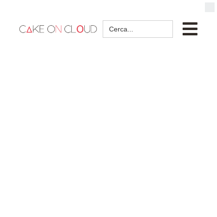
Search
for: