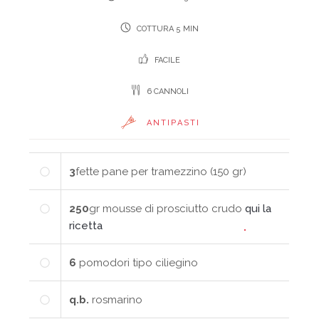
COTTURA 5 MIN
FACILE
6 CANNOLI
ANTIPASTI
3
fette
pane per tramezzino (150 gr)
250
gr
mousse di prosciutto crudo
qui la
ricetta
6
pomodori tipo ciliegino
q.b.
rosmarino