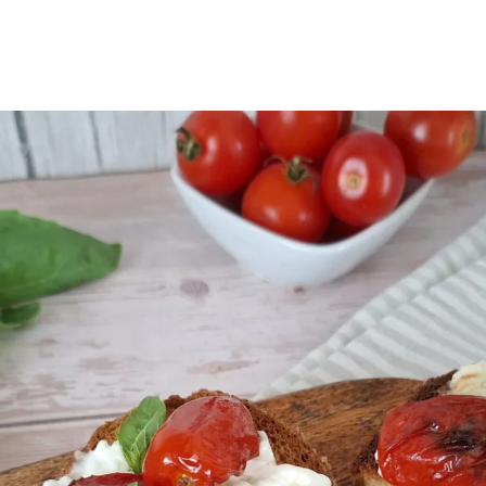
Aria
Bevande
Raccolte
Sughi, salse, creme e
basi
Ricette tipiche regionali
Ricette con Friggitrice ad
Ricette dal Mondo
Aria
Raccolte
Ricette tipiche regionali
Ricette dal Mondo