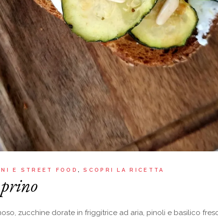
INI E STREET FOOD
SCOPRI LA RICETTA
aprino
o, zucchine dorate in friggitrice ad aria, pinoli e basilico fres