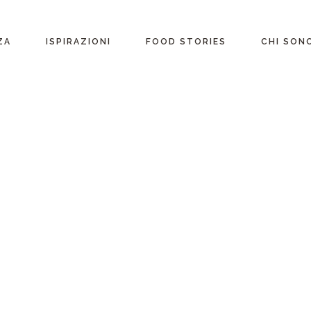
ente
ZA
ISPIRAZIONI
FOOD STORIES
CHI SON
riane
Ricette per Ingrediente
e
Ricette per ogni
occasione
glutine
Menu Completi
attosio
Consigli
Video ricette
Ultime ricette