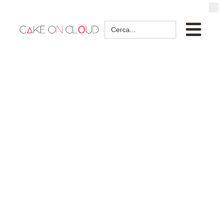
Search
for: