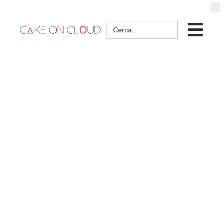
Search
for: