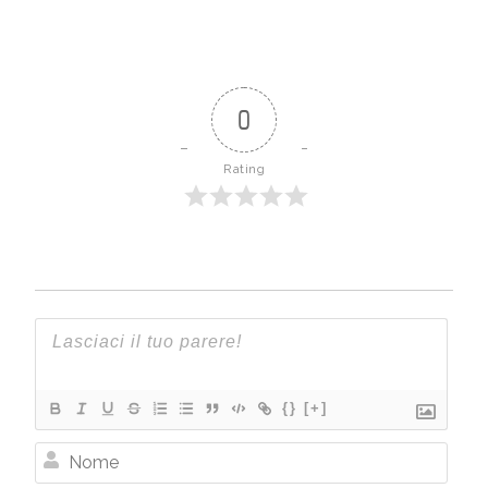
0
Rating
{}
[+]