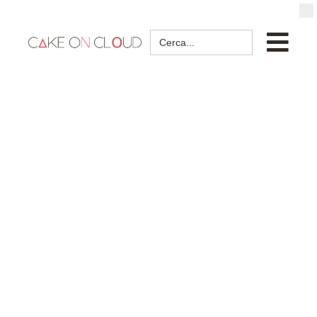
Search
for: