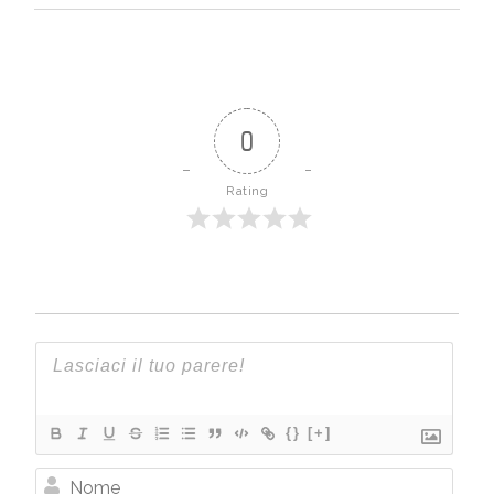
0
Rating
{}
[+]