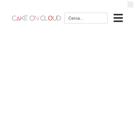
Search
for: