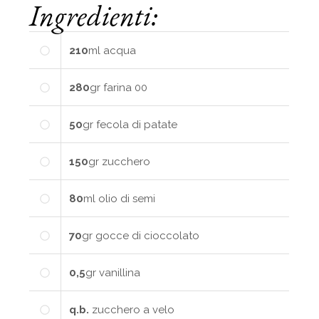
Ingredienti:
210
ml
acqua
280
gr
farina 00
50
gr
fecola di patate
150
gr
zucchero
80
ml
olio di semi
70
gr
gocce di cioccolato
0,5
gr
vanillina
q.b.
zucchero a velo