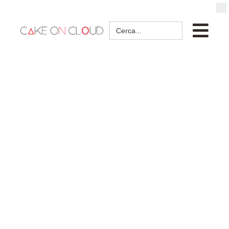
Search
for: