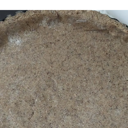
Aria
Bevande
Raccolte
Sughi, salse, creme e
basi
Ricette tipiche regionali
Ricette con Friggitrice ad
Ricette dal Mondo
Aria
Raccolte
Ricette tipiche regionali
Ricette dal Mondo