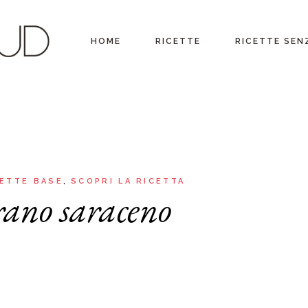
Antipasti
Ricette vegetariane
Ricette per Ingredi
HOME
RICETTE
RICETTE SEN
Primi piatti
Ricette vegane
Ricette per ogni
occasione
Secondi piatti
Ricette senza glutine
Menu Completi
Contorni
Ricette senza lattosio
Antipasti
Ricette vegeta
Consigli
Insalate
Primi piatti
Ricette vegan
Video ricette
Panini, Piadine e Street
Secondi piatti
Ricette senza 
Food
Ultime ricette
Contorni
Ricette senza l
CETTE BASE
SCOPRI LA RICETTA
Lievitati & co.
grano saraceno
Insalate
Dolci
Panini, Piadine e Street
Bevande
Food
Sughi, salse, creme e
Lievitati & co.
basi
Dolci
Ricette con Friggitrice ad