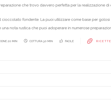
eparazione che trovo davvero perfetta per la realizzazione di 
il cioccolato fondente. La puoi utilizzare come base per golosi
n una nota rustica che puoi adoperare in numerose preparazion
IONE 20 MIN
COTTURA 30 MIN
FACILE
RICETT