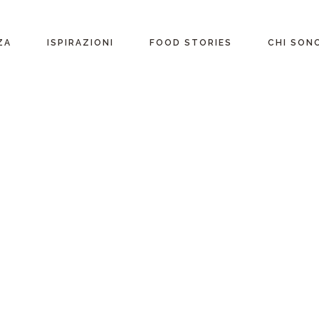
ente
ZA
ISPIRAZIONI
FOOD STORIES
CHI SON
riane
Ricette per Ingrediente
e
Ricette per ogni
occasione
glutine
Menu Completi
attosio
Consigli
Video ricette
Ultime ricette