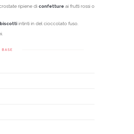
crostate ripiene di
confetture
ai frutti rossi o
biscotti
intinti in del cioccolato fuso.
i.
E BASE