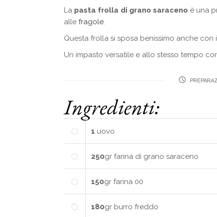
La
pasta frolla di grano saraceno
è una pr
alle
fragole
.
Questa frolla si sposa benissimo anche con 
Un impasto versatile e allo stesso tempo co
PREPARAZ
Ingredienti:
1
uovo
250
gr
farina di grano saraceno
150
gr
farina 00
180
gr
burro freddo