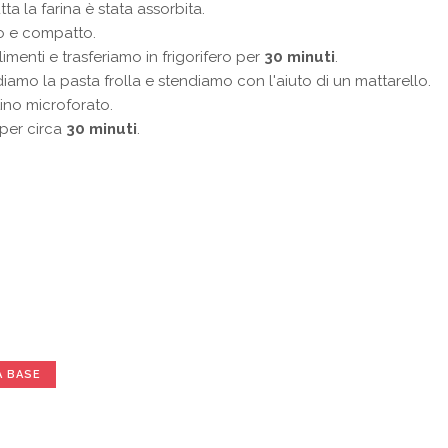
a la farina è stata assorbita.
o e compatto.
imenti e trasferiamo in frigorifero per
30 minuti
.
diamo la pasta frolla e stendiamo con l'aiuto di un mattarello.
tino microforato.
 per circa
30 minuti
.
A BASE